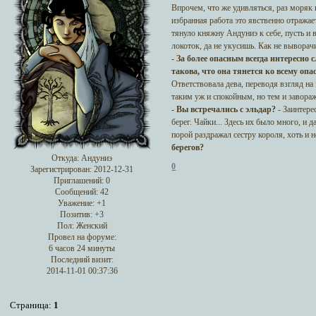
Впрочем, что же удивляться, раз моряк
избранная работа это явственно отражае
тянуло княжну Андуниэ к себе, пусть и 
локоток, да не укусишь. Как не выворач
- За более опасным всегда интересно 
такова, что она тянется ко всему опа
Ответствовала дева, переводя взгляд на
таким уж и спокойным, но тем и завора
- Вы встречались с эльдар?
- Заинтере
берег. Чайки... Здесь их было много, и
порой раздражал сестру короля, хоть и не
берегов?
Откуда:
Андуниэ
0
Зарегистрирован
: 2012-12-31
Приглашений:
0
Сообщений:
42
Уважение:
+1
Позитив:
+3
Пол:
Женский
Провел на форуме:
6 часов 24 минуты
Последний визит:
2014-11-01 00:37:36
Страница:
1