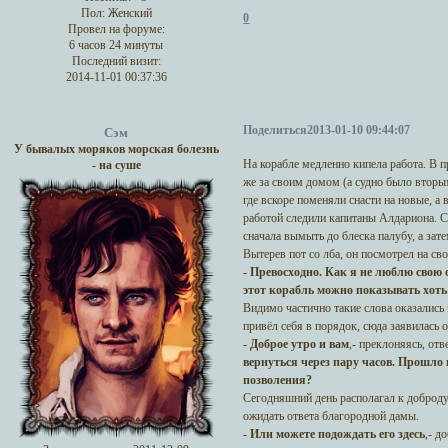
Пол:
Женский
0
Провел на форуме:
6 часов 24 минуты
Последний визит:
2014-11-01 00:37:36
Поделиться
2013-01-10 09:44:07
Сэм
У бывалых моряков морская болезнь
На корабле медленно кипела работа. В п
- на суше
же за своим домом (а судно было втор
где вскоре поменяли снасти на новые, а 
работой следили капитаны Алдариона. С
сначала вымыть до блеска палубу, а зат
Вытерев пот со лба, он посмотрел на св
- Превосходно. Как я не люблю свою о
этот корабль можно показывать хоть
Видимо частично такие слова оказались 
привёл себя в порядок, сюда заявилась 
- Доброе утро и вам
,- преклоняясь, от
вернуться через пару часов. Прошло 
позволения?
Сегодняшний день располагал к доброд
ожидать ответа благородной дамы.
- Или можете подождать его здесь
,- д