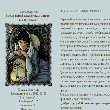
Поделиться
2013-01-08 19:19:43
Сильмариэн
Время порой служит нам, а порой
Утренний ветерок так и норовил сорват
играет с нами!
сегодня просто перехваченные серебря
походкой в сторону гаваней, да отставш
наслаждалась утром, особо не обращая в
госпожой, и девы направились дальше, 
Княжна Андуниэ, леди Сильмариэн сего
того срока, к которому могла без пробл
побережью, но все равно они проехали п
подразумевалось. Вот и прибыла княжна
Короля, раньше положенного. Скоро у ее
сюрприз. А в Арменелосе как-то не очен
Сильмариэн надеялась, что ей подскаже
Дева оставила коня и взошла на борт, о
несколько смутилась в думах, не помеш
глазами помощников своего родича. И е
были, но когда-то друг другу представл
Откуда:
Андуниэ
правда...
Зарегистрирован
: 2012-12-31
Княжна пошла навстречу к моряку, ост
Приглашений:
0
привлека к себе внимание.
Сообщений:
42
- Доброго утра! Я сегодня пришла ра
Уважение:
+1
ласково улыбаясь.
Позитив:
+3