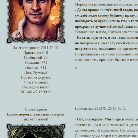
Моряку кстати понравилась морская тем
- Да вы правы на счёт синей глади, н
уж даёт волю своему буйному нраву, 
наблюдать за бурей, чем за тем, что 
прекрасное лучше всё же наблюдать 
Уставившись в небо, Сэмуайз заметил н
- Кстати, звук этот, и эта тема, на
на побережьях, во славу своей стран
Зарегистрирован
: 2011-12-09
искусство мореплавания по-прежнем
Приглашений:
0
Погрузившись в свои воспоминания о по
Сообщений:
76
возможно, ему пришлось бы снова встать
Уважение:
+41
Позитив:
+11
0
Пол:
Мужской
Провел на форуме:
4 часа 55 минут
Последний визит:
2013-01-27 13:39:16
Поделиться
2013-01-25 18:06:35
Сильмариэн
Время порой служит нам, а порой
- Нет, благодарю. Мне и здесь очень 
играет с нами!
спуститься - да и разве мешала бы здесь
двойное дно... К сожалению. Но пусть, л
О, похоже двум людям с диаметрально 