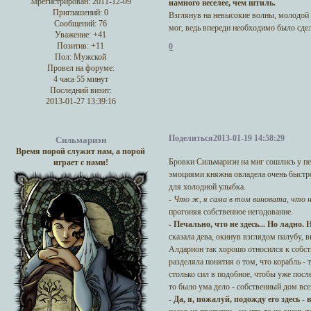
Зарегистрирован
: 2011-12-09
намного веселее, чем штиль.
Приглашений:
0
Взглянув на невысокие волны, молодой н
Сообщений:
76
мог, ведь впереди необходимо было сдел
Уважение:
+41
Позитив:
+11
0
Пол:
Мужской
Провел на форуме:
4 часа 55 минут
Последний визит:
2013-01-27 13:39:16
Поделиться
2013-01-19 14:58:29
Сильмариэн
Время порой служит нам, а порой
Бровки Сильмариэн на миг сошлись у пе
играет с нами!
эмоциями княжна овладела очень быстро,
для холодной улыбка.
- Что ж, я сама в том виновата, что н
прогоняя собственное негодование.
- Печально, что не здесь... Но ладно.
сказала дева, окинув взглядом палубу, 
Алдарион так хорошо относился к собс
разделяла понятия о том, что корабль - 
столько сил в подобное, чтобы уже посл
то было ума дело - собственный дом вс
- Да, я, пожалуй, подожду его здесь - 