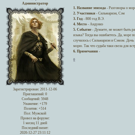
Администратор
1. Название эпизода
- Разговоры о мор
2. Участники
- Сильмариэн, Сэм
3. Год
- 800 год В.Э.
4. Место
- Андуниэ
5. Событие
- Думаете, не может быть р
языка? Тогда вы ошибаетесь. Да, море п
случилось с Сильмариэн и Сэмом. Дочь К
морю. Так что судьба таки свела для вст
6. Примечания
-
0
Зарегистрирован
: 2011-12-06
Приглашений:
0
Сообщений:
5948
Уважение:
+179
Позитив:
+514
Пол:
Мужской
Провел на форуме:
1 месяц 11 дней
Последний визит:
2020-12-27 23:11:12