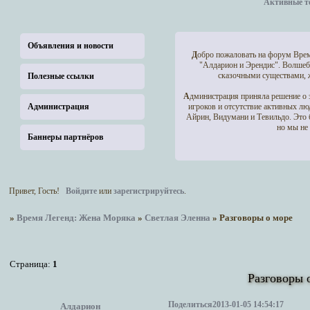
Активные т
Объявления и новости
Д
обро пожаловать на форум Врем
"Алдарион и Эрендис". Волшеб
сказочными существами, ж
Полезные ссылки
А
дминистрация приняла решение о 
Администрация
игроков и отсутствие активных лю
Айрин, Видумани и Тевильдо. Это 
но мы не
Баннеры партнёров
Привет, Гость!
Войдите
или
зарегистрируйтесь
.
»
Время Легенд: Жена Моряка
»
Светлая Эленна
»
Разговоры о море
Страница:
1
Разговоры 
Поделиться
2013-01-05 14:54:17
Алдарион